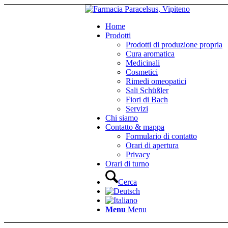
Home
Prodotti
Prodotti di produzione propria
Cura aromatica
Medicinali
Cosmetici
Rimedi omeopatici
Sali Schüßler
Fiori di Bach
Servizi
Chi siamo
Contatto & mappa
Formulario di contatto
Orari di apertura
Privacy
Orari di turno
Cerca
Menu
Menu